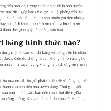
ớng đến một đối tượng chính đó chính là nhà tuyển
 với mục đích giúp bạn có được cơ hội phỏng vấn trực
ng như phần kết của bức thư bạn muốn gửi đến những
Hay nói cách khác, thư cảm ơn chính là lời cảm ơn
ã dành thời gian quý báuphỏng vấn bạn.
i bằng hình thức nào?
 dụng một lời cảm ơn chỉ bằng vài dòng trên tin nhắn
hút được, điều đó chứng tỏ bạn không hề tôn trọng họ
 mà nhiều nhà tuyển dụng không hề thích ứng viên hành
 thư qua email, thư gửi phải có tiêu đề rõ ràng, cụ thể.
 thành của bạn đến nhà tuyển dụng. Thời gian viết
h sau buổi phỏng vấn, bạn nên chọn thời điểm giữa
m ơn cũng không nên quá dài, mà chỉ cần viết khoảng