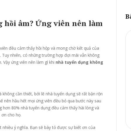
a
r
c
B
h
 hồi âm? Ứng viên nên làm
f
o
r
:
 viên đều cảm thấy hồi hộp và mong chờ kết quả của
 Tuy nhiên, có những trường hợp đợi mãi vẫn không
. Vậy ứng viên nên làm gì khi
nhà tuyển dụng không
 không cần thiết, bởi lẽ nhà tuyển dụng sẽ rất bận rộn
hế nên hầu hết mọi ứng viên đều bỏ qua bước này sau
ng hơn 80% nhà tuyển dụng đều cảm thấy hài lòng và
m ơn cho họ.
 nhiều ý nghĩa. Bạn sẽ bày tỏ được sự biết ơn của