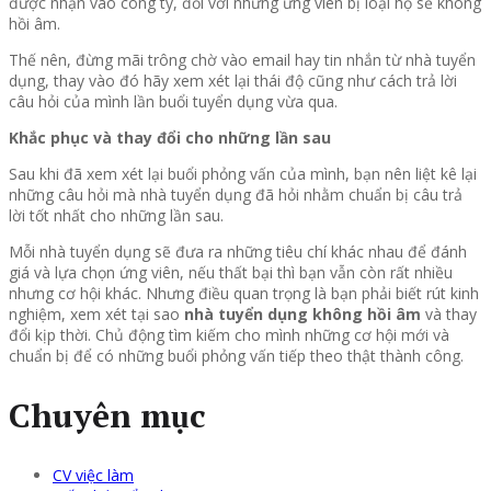
được nhận vào công ty, đối với những ứng viên bị loại họ sẽ không
hồi âm.
Thế nên, đừng mãi trông chờ vào email hay tin nhắn từ nhà tuyển
dụng, thay vào đó hãy xem xét lại thái độ cũng như cách trả lời
câu hỏi của mình lần buổi tuyển dụng vừa qua.
Khắc phục và thay đổi cho những lần sau
Sau khi đã xem xét lại buổi phỏng vấn của mình, bạn nên liệt kê lại
những câu hỏi mà nhà tuyển dụng đã hỏi nhằm chuẩn bị câu trả
lời tốt nhất cho những lần sau.
Mỗi nhà tuyển dụng sẽ đưa ra những tiêu chí khác nhau để đánh
giá và lựa chọn ứng viên, nếu thất bại thì bạn vẫn còn rất nhiều
nhưng cơ hội khác. Nhưng điều quan trọng là bạn phải biết rút kinh
nghiệm, xem xét tại sao
nhà tuyển dụng không hồi âm
và thay
đổi kịp thời. Chủ động tìm kiếm cho mình những cơ hội mới và
chuẩn bị để có những buổi phỏng vấn tiếp theo thật thành công.
Chuyên mục
CV việc làm