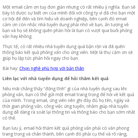
Một email cảm ơn tuy đơn giản nhưng có rất nhiều ý nghĩa. Bạn sẽ
bày tỏ được sự biết ơn của mình đối với công ty vì đã cho bạn một
cơ hội để đến và tìm hiểu về doanh nghiệp, bên cạnh đó email
cảm ơn còn nhắc nhà tuyển dụng phải nhớ về bạn, ấn tượng về
bạn và họ sẽ không quên phản hồi là bạn có vượt qua buổi phỏng
vấn hay không.
Thực tế, có rất nhiều nhà tuyển dụng quá bận rộn và đã quên
thông báo kết quả phỏng vấn cho ứng viên. Một lá thư cảm ơn sẽ
giúp họ lập tức phản hồi ngay cho bạn.
Bài hay:
Chọn nghề phù hợp với bản thân
Liên lạc với nhà tuyển dụng để hỏi thăm kết quả
Nếu mãi chẳng thấy “động tĩnh” gì của nhà tuyển dụng sau khi
phỏng vấn, bạn có thể gửi một email trang trọng để hỏi về kết quả
của mình. Trong email, ứng viên nên ghi đầy đủ họ tên, ngày và
thời gian phỏng vấn, công việc ứng tuyển, nhằm giúp nhà tuyển
dụng dễ dàng rà soát lại thông tin và thông báo cho bạn sớm nhất
có thể.
Bạn lưu ý, email hỏi thăm kết quả phỏng vấn phải có văn phong
trang trọng và chân thành, bên cạnh đó phải cụ thể và rõ ràng,