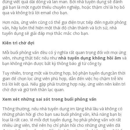
đừng viết quá dài dòng và lan man. Bởi nhà tuyển dụng sẽ đánh
giá bạn là một người thiếu chuyên nghiệp, hoặc thậm chí là họ bỏ
qua và không trả lời email cho bạn.
Hơn nữa, ứng viên cũng có thể gọi điện trực tiếp đến người phỏng
vấn, hãy luôn thể hiện một thái độ chân thành và lịch sử, nhà
tuyển dụng sẽ giải đáp mọi thắc mắc cho bạn.
Kiên trì chờ đợi
Mỗi buổi phỏng vấn đều có ý nghĩa rất quan trọng đối với mọi ứng
viên, nhưng thật tiếc nếu như
nhà tuyển dụng không hồi âm
và
bạn không nhận được bất kỳ thông báo gì từ công ty.
Tuy nhiên, trong một vài trường hợp, bộ phận tuyển dụngcần thời
gian để chọn lọc ứng viên phù hợp
,
dẫn đến việc họ chậm trễ khi
trả lời kết quả. Nếu gặp phải trường hợp này, ứng viên nên kiên trì
chờ đợi và giữ tinh thần lạc quan.
Xem xét những sai sót trong buổi phỏng vấn
Thông thường, nếu nhà tuyển dụng im lặng khá lâu và không có
những phản hồi gì cho bạn sau buổi phỏng vấn, khả năng bạn bị
loại là rất cao. Vì mỗi đợt tuyển dụng, họ phải phỏng vấn với rất
nhiều ứng viên, thế nên họ chỉ phản hồi cho những ứng viên đã